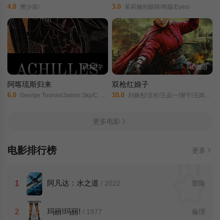
4.0
3.0
樊少皇/
茱莉娅的眼睛/韩版/Eyes/
HD中字
HD国语
阿喀琉斯归来
双枪红娘子
6.0
10.0
George Tounas/Jannis Sky/C. Dan/Kristina Lafser/鲁迪·莱德贝特/
刘姝彤/文祈/王品一/谢宁/王岗岗/陈之辉/李为民/魏兆雄/王程/邱晨阳/
更多电影
电影排行榜
更多
阿凡达：水之道
1
/ 2022
冒险
玛丽!玛丽!
2
/ 1977
倫理