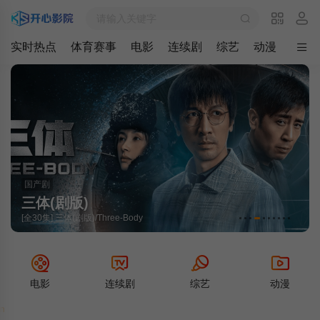
实时热点
体育赛事
电影
连续剧
综艺
动漫
最新
国产剧
三体(剧版)
[全30集] 三体(剧版)/Three-Body
电影
连续剧
综艺
动漫
欢迎光