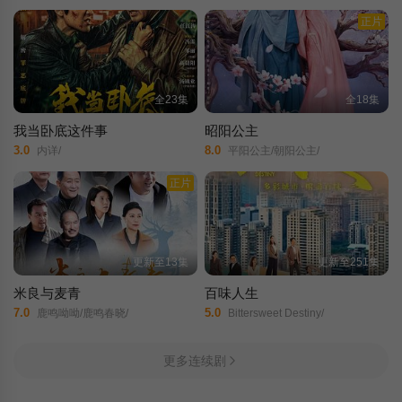
正片
全23集
全18集
我当卧底这件事
昭阳公主
3.0
8.0
内详/
平阳公主/朝阳公主/
正片
更新至13集
更新至251集
米良与麦青
百味人生
7.0
5.0
鹿鸣呦呦/鹿鸣春晓/
Bittersweet Destiny/
更多连续剧