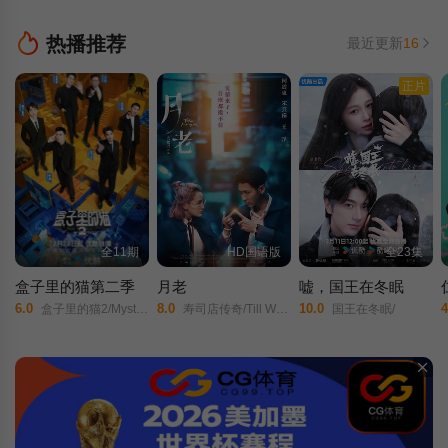
热播推荐
最近更新
16
正片
全11期
HD国语版
全23集
盒子里的猫第二季
月老
嘘，国王在冬眠
6.0
8.0
10.0
4
盒子里的猫2/Mystery in the Box Season 2/
寿司店传奇/Till We Meet Again/
国王在冬眠/