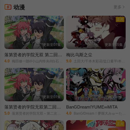
动漫
更多
正片
更新至07集
更新至05集
落第贤者的学院无双 第二回转生，S等级作弊魔术师冒险记
梅比乌斯之尘
4.0
9.0
梅田修一朗///小山内怜央///白石晴香///加藤英美里///平川大辅///东地宏树///福原绫香/
土田大/千本木彩花/盐口量平/本泉莉奈/坂泰斗/三上枝织/松田飒水/广桥凉/桑原由气/福原绫香/德留慎乃佑/市川苍/日野麻里/稗田宁宁/河濑茉希/青山玲菜/猪股慧士/大野智敬/手冢宏通/堀金苍平/森永彩斗/佐藤榛夏/竹中悠斗/厚地彩花/中村光希/
更新至07集
更新至08集
落第贤者的学院无双第二回转生，S等级作弊魔术师冒险记
BanGDream!YUME∞MITA
5.0
4.0
落第贤者的学院无双～第二次转生的S级开外挂魔术师冒险录～/The Failed Sage's Academy Domination/
BanG/Dream！夢限大みゅーたいぷ/バンドリ！/ゆめ∞みた/
正片