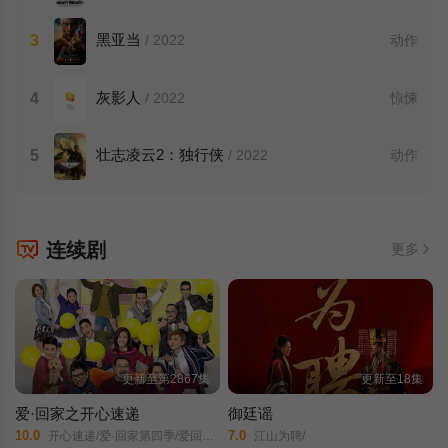
黑亚当
3
/ 2022
动作
灰影人
4
/ 2022
惊悚
壮志凌云2：独行侠
5
/ 2022
动作
连续剧
更多
更新至第2867集
更新至18集
爱·回家之开心速递
御廷谣
10.0
7.0
开心速递/爱·回家第四季/爱回家/爱回家之开心速递/
江山为聘/