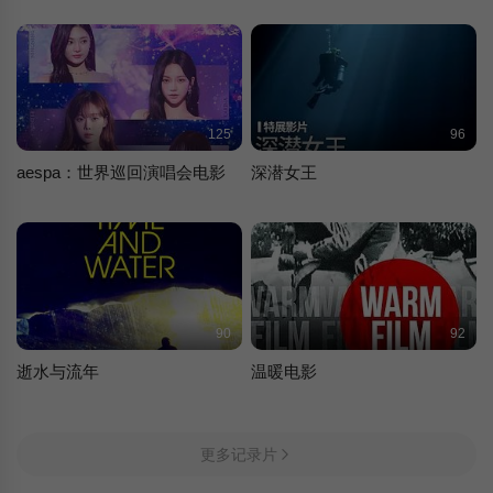
125
96
aespa：世界巡回演唱会电影
深潜女王
90
92
逝水与流年
温暖电影
更多记录片