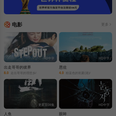
电影
更多
HD中字
HD中字
出走哥哥的彼界
恩佐
8.0
4.0
走出哥哥的理想乡/
粉蓝色的初夏(港)/
更新至08集
HD中字
人鱼
眼眸