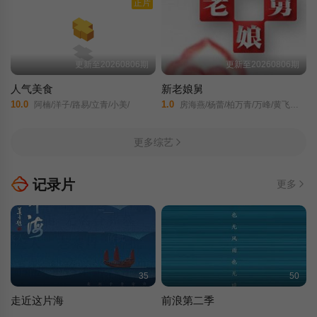
正片
更新至20260806期
更新至20260806期
人气美食
新老娘舅
10.0
1.0
阿楠/洋子/路易/立青/小美/
房海燕/杨蕾/柏万青/万峰/黄飞珏/裴蓁/冯红梅/张兆国/黄红梅/蔚兰/
更多综艺
记录片
更多
35
50
走近这片海
前浪第二季