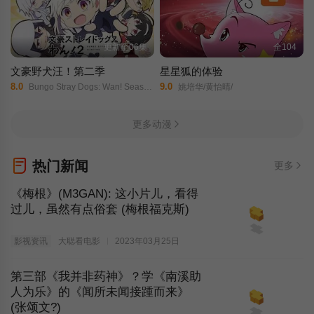
更新至06集
全104
文豪野犬汪！第二季
星星狐的体验
8.0
9.0
Bungo Stray Dogs: Wan! Season 2/
姚培华/黄怡晴/
更多动漫
热门新闻
更多
《梅根》(M3GAN): 这小片儿，看得
过儿，虽然有点俗套 (梅根福克斯)
影视资讯
大聪看电影
2023年03月25日
第三部《我并非药神》？学《南溪助
人为乐》的《闻所未闻接踵而来》
(张颂文?)