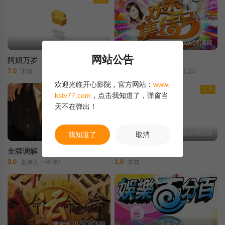
更新至第301期
更新至20260806期
网站公告
阿姐万岁
欢乐集结号
7.0
8.0
未知
董凯/文杰/璐璐/王旭/王群/
欢迎光临开心影院，官方网站：
www.
正片
kstv77.com
，点击我知道了，弹窗当
天不在弹出！
更新至20260805期
更新至20260806期
我知道了
取消
金牌调解
百变智多星
9.0
1.0
主持人：/章亭/
未知
更新至20260806期
更新至20260806期