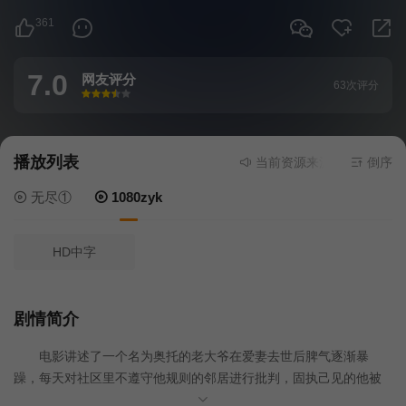
361
7.0
网友评分
63次评分
很差
较差
还行
推荐
力荐
播放列表
当前资源来源
1080zyk
- 在线
倒序
无尽①
1080zyk
HD中字
剧情简介
电影讲述了一个名为奥托的老大爷在爱妻去世后脾气逐渐暴
躁，每天对社区里不遵守他规则的邻居进行批判，固执己见的他被
人称为“地狱来的恶邻”。然而，随着一个活泼的年轻家庭搬入隔壁，