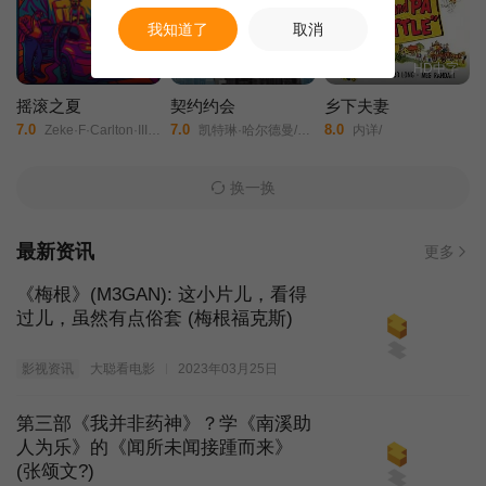
我知道了
取消
HD中字
HD中字
HD中字
摇滚之夏
契约约会
乡下夫妻
7.0
7.0
8.0
Zeke·F·Carlton·III/Paul·Stenerson/Ashlee·Buchanan/
凯特琳·哈尔德曼/艾丽尔·塔图姆/Abidzar·Al·Ghifari/
内详/
换一换
最新资讯
更多
《梅根》(M3GAN): 这小片儿，看得
过儿，虽然有点俗套 (梅根福克斯)
影视资讯
大聪看电影
2023年03月25日
第三部《我并非药神》？学《南溪助
人为乐》的《闻所未闻接踵而来》
(张颂文?)