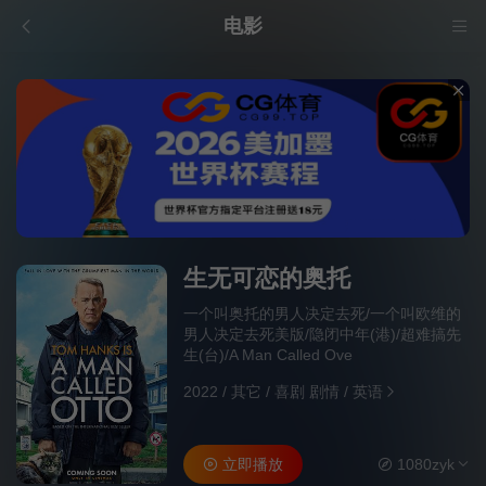
电影
生无可恋的奥托
一个叫奥托的男人决定去死/一个叫欧维的
男人决定去死美版/隐闭中年(港)/超难搞先
生(台)/A Man Called Ove
2022
/
其它
/
喜剧 剧情
/
英语
立即播放
1080zyk