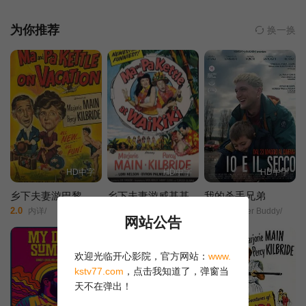
他的生活开始发生翻天覆地的变化。当奥托重拾内心的温暖和善
意，生活又会给他什么惊喜呢？ 该片根据瑞典小说之王弗雷德
为你推荐
换一换
里克·巴克曼高分畅销小说《一个叫欧维的男人》改编。
HD中字
HD中字
HD中字
乡下夫妻游巴黎
乡下夫妻游威基基
我的杀手兄弟
2.0
9.0
9.0
内详/
玛约瑞·曼恩/珀西·基尔布莱德/洛丽·纳尔逊/Byron Palmer/Hilo Hattie/罗素·约翰逊/
My Killer Buddy/
网站公告
正片
正片
欢迎光临开心影院，官方网站：
www.
kstv77.com
，点击我知道了，弹窗当
天不在弹出！