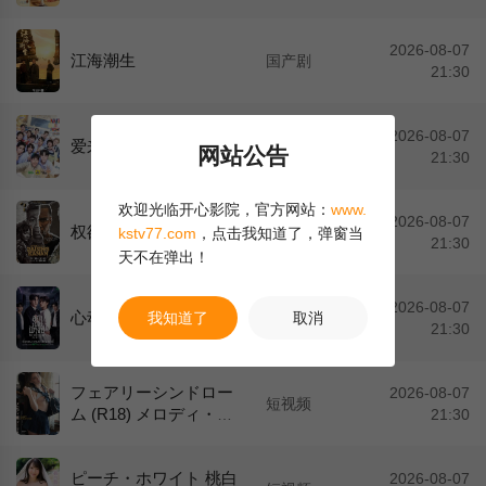
2026-08-07
江海潮生
国产剧
21:30
2026-08-07
爱来了别错过2026
泰国剧
网站公告
21:30
欢迎光临开心影院，官方网站：
www.
2026-08-07
权欲第三章第五季
欧美剧
kstv77.com
，点击我知道了，弹窗当
21:30
天不在弹出！
2026-08-07
心动禁止
我知道了
取消
泰国剧
21:30
フェアリーシンドロー
2026-08-07
短视频
ム (R18) メロディ・
21:30
雛・マークス [TSDS-43
067]
ピーチ・ホワイト 桃白
2026-08-07