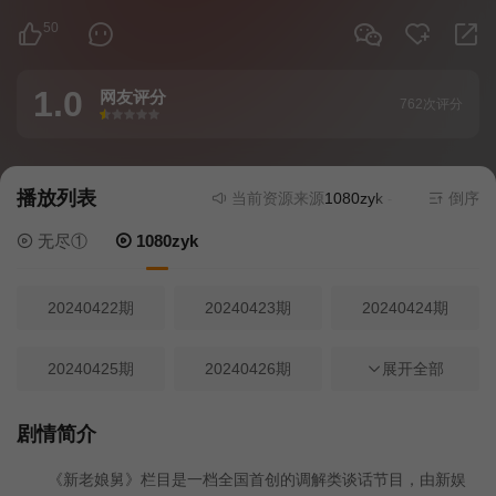
50
1.0
网友评分
762次评分
很差
较差
还行
推荐
力荐
播放列表
当前资源来源
1080zyk
- 在线播放,无需
倒序
无尽①
1080zyk
20240422期
20240423期
20240424期
20240425期
20240426期
20240429期
展开全部
20240430期
20240506期
20240507期
剧情简介
《新老娘舅》栏目是一档全国首创的调解类谈话节目，由新娱
20240508期
20240509期
20240510期