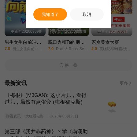
20240618期
20240619期
20240620期
我知道了
取消
20240621期
20240623期
20240625期
更新至20260809期
更新至20260809期
更新至20260809期
男生女生向前冲第十八季
脱口秀和Ta的朋友们第三季
家乡美食大赛
20240626期
20240627期
20240628期
7.0
7.0
2.0
男生女生向前冲第18季/
Rock & Roast Season Ⅲ/
黄晓明/李维嘉/沈梦辰/王霏霏/孟佳/金莎/孙丞潇/李斯丹妮/敖子逸/林述巍/
20240701期
20240702期
20240703期
换一换
20240704期
20240705期
20240708期
最新资讯
更多
《梅根》(M3GAN): 这小片儿，看得
20240709期
20240710期
20240711期
过儿，虽然有点俗套 (梅根福克斯)
20240712期
20240719期
20240722期
影视资讯
大聪看电影
2023年03月25日
20240723期
20240724期
20240725期
第三部《我并非药神》？学《南溪助