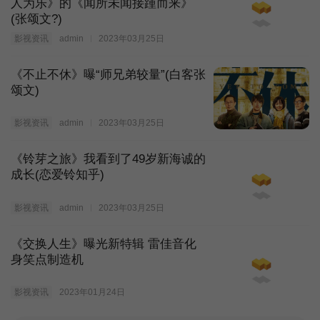
人为乐》的《闻所未闻接踵而来》
(张颂文?)
20240729期
20240730期
20240801期
影视资讯
admin
2023年03月25日
20240805期
20240806期
20240807期
《不止不休》曝“师兄弟较量”(白客张
颂文)
20240808期
20240809期
20240812期
影视资讯
admin
2023年03月25日
20240813期
20240814期
20240815期
《铃芽之旅》我看到了49岁新海诚的
成长(恋爱铃知乎)
20240816期
20240819期
20240820期
影视资讯
admin
2023年03月25日
20240821期
20240822期
20240823期
《交换人生》曝光新特辑 雷佳音化
身笑点制造机
20240826期
20240827期
20240828期
影视资讯
2023年01月24日
20240829期
20240830期
20240902期