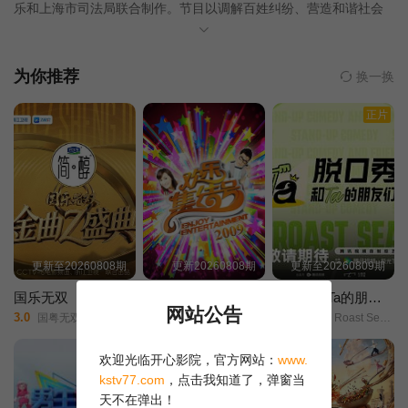
乐和上海市司法局联合制作。节目以调解百姓纠纷、营造和谐社会
为宗旨，用老百姓喜闻乐见的形式，潜移默化地宣传国家的政策法
20240513期
20240514期
20240515期
规，受到了观众的广泛欢迎。开播以来，收视率屡创新高，节目组
设置的四门热线电话，每天要接受300多位观众的咨询，为百姓排忧
为你推荐
换一换
解难。 《新老娘舅》栏目培养了一大批在社会上享有知名度，
20240516期
20240517期
20240520期
正片
老百姓认可的“老娘舅”，如柏万青、黄飞珏、裴蓁、冯红梅、张兆
国、黄红梅、万峰、蔚兰等等，在节目现场调解百姓纠纷，和主持
20240521期
20240523期
20240524期
人一起为百姓提供化解矛盾的方案。
20240527期
20240528期
20240529期
20240530期
20240531期
20240603期
更新至20260808期
更新20260808期
更新至20260809期
20240604期
20240605期
20240606期
国乐无双
欢乐集结号
脱口秀和Ta的朋友们 第三季
网站公告
3.0
8.0
9.0
国粤无双/创新声/华乐无双/
董凯/文杰/璐璐/王旭/王群/
Rock & Roast Season Ⅲ/
20240610期
20240611期
20240612期
欢迎光临开心影院，官方网站：
www.
kstv77.com
，点击我知道了，弹窗当
20240613期
20240614期
20240617期
天不在弹出！