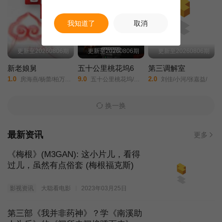
我知道了
取消
更新至20260806期
更新至20260806期
更新至20260806期
新老娘舅
五十公里桃花坞6
第三调解室
1.0
9.0
2.0
房海燕/杨蕾/柏万青/万峰/黄飞珏/裴蓁/冯红梅/张兆国/黄红梅/蔚兰/
五十公里桃花坞/第六季/桃花坞6/五十公里桃花坞/城市角落/
刘佳/小河/张嘉益/
换一换
最新资讯
更多
《梅根》(M3GAN): 这小片儿，看得
过儿，虽然有点俗套 (梅根福克斯)
影视资讯
大聪看电影
2023年03月25日
第三部《我并非药神》？学《南溪助