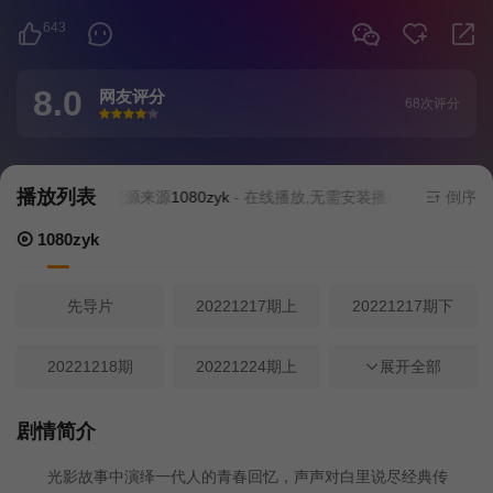
643
8.0
网友评分
68次评分
很差
较差
还行
推荐
力荐
播放列表
当前资源来源
1080zyk
- 在线播放,无需安装播放器
倒序
1080zyk
先导片
20221217期上
20221217期下
20221218期
20221224期上
20221224期下
展开全部
20221224期不无聊
20221224期纯享版
20221231期
剧情简介
光影故事中演绎一代人的青春回忆，声声对白里说尽经典传
20230107期上
20230107期下
20230114期上