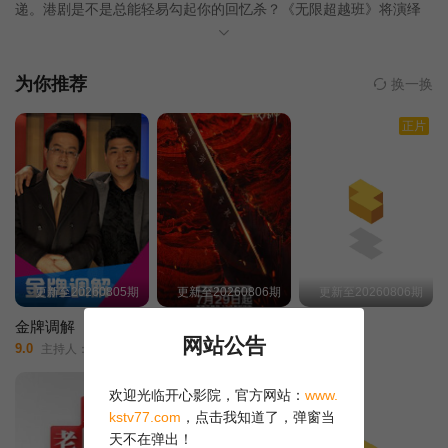
递。港剧是不是总能轻易勾起你的回忆杀？《无限超越班》将演绎
重温经典港剧。
20230114期下
20230114期纯享版
20230116期
为你推荐
换一换
20230123期上
20230123期下
20230124期
正片
20230128期上
20230128期下
20230130期
20230204期上
20230204期下
20230211期上
20230211期下
20230218期上
20230218期下
更新至20260805期
更新至20260806期
更新至20260806期
20230219期
20230225期上
20230225期下
金牌调解
一饭封神2
笑动剧场
网站公告
9.0
2.0
3.0
主持人：/章亭/
一饭封神第2季/
XXX/
20230304期上
20230304期下
20230311期上
欢迎光临开心影院，官方网站：
www.
kstv77.com
，点击我知道了，弹窗当
20230311期下
20230325期
天不在弹出！