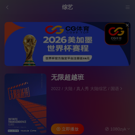
综艺
无限超越班
2022
/
大陆
/
真人秀 大陆综艺
/
国语
立即播放
1080zyk