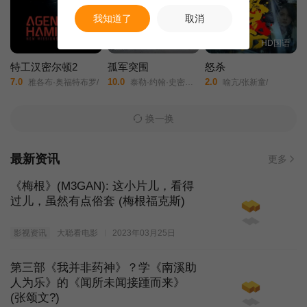
我知道了
取消
HD中字
HD中字
HD国语
特工汉密尔顿2
孤军突围
怒杀
7.0
10.0
2.0
雅各布·奥福特布罗/
泰勒·约翰·史密斯/阿塔纳斯·斯雷布雷夫/斯科特·伊斯特伍德/阿尔菲·斯图尔特/科林·汉克斯/洛恩·麦克菲登/卡洛琳·佩特/丹尼尔·罗德里戈兹/安洁纽·艾莉丝-泰勒/洛朗·莫雷尔/蒂莫西·布洛尔/
喻亢/张新童/
换一换
最新资讯
更多
《梅根》(M3GAN): 这小片儿，看得
过儿，虽然有点俗套 (梅根福克斯)
影视资讯
大聪看电影
2023年03月25日
第三部《我并非药神》？学《南溪助
人为乐》的《闻所未闻接踵而来》
(张颂文?)