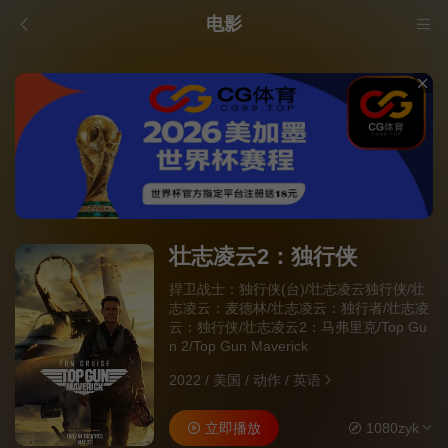
电影
壮志凌云2：独行侠
捍卫战士：独行侠(台)/壮志凌云独行侠/壮
志凌云：麦德林/壮志凌云：独行者/壮志凌
云：独行侠/壮志凌云2：马弗里克/Top Gu
n 2/Top Gun Maverick
2022
/
美国
/
动作
/
英语
立即播放
1080zyk