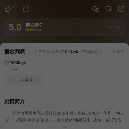
201
5.0
网友评分
775次评分
很差
较差
还行
推荐
力荐
播放列表
当前资源来源
1080zyk
- 在线播放,无需安装播放器
倒序
1080zyk
HD中字版
剧情简介
作为海军顶尖飞行员服役30多年后，皮特·米切尔（代号：“独行
侠”）（汤姆·克鲁斯 饰演）决定打破体制的限制，成为一名试飞员
接受更大的挑战。当他接到命令，为一项高难度特殊任务训练一