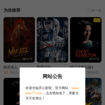
群“高空利剑”项目的毕业生时，他遇到了已故的好友兼雷达截获官，
代号“笨鹅”的尼克·布拉德肖中尉之子布莱德利·布拉德肖中尉（代
为你推荐
换一换
号：“公鸡”）。 面对不确定的未来和难以释怀的心魔，独行侠必
正片
须战胜内心深处的恐惧。因此，他参与了一项需要巨大牺牲才能完
成的任务。
HD中字
HD国语
HD中字
精灵猎人
斩毒行动
特工汉密尔顿4
1.0
6.0
10.0
米凯尔：双重猎手/
李幼斌/张光北/李雨桐/
雅各布·奥福特布罗/
网站公告
正片
正片
欢迎光临开心影院，官方网站：
www.
kstv77.com
，点击我知道了，弹窗当
天不在弹出！