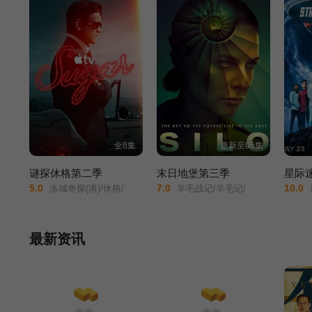
全8集
更新至06集
谜探休格第二季
末日地堡第三季
5.0
7.0
10.0
洛城奇探(港)/休格/
羊毛战记/羊毛记/
最新资讯