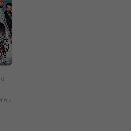
全18集
赫苏斯·卡斯特罗/
更多