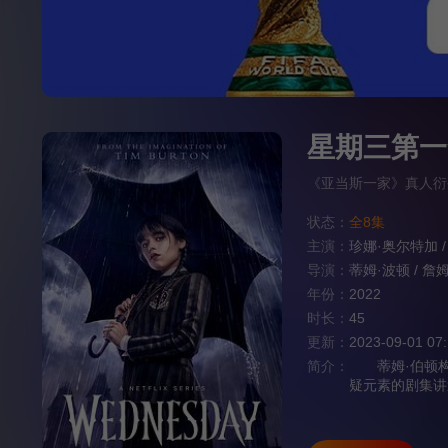
星期三第一
《亚当斯一家》真人衍生剧/
状态：
全8集
主演：
珍娜·奥尔特加
/
导演：
蒂姆·波顿
/
詹姆
年份：
2022
时长：
45
更新：
2023-09-01 07
简介：
蒂姆·伯顿构思
疑元素的剧集讲
瑟琳·泽塔-琼