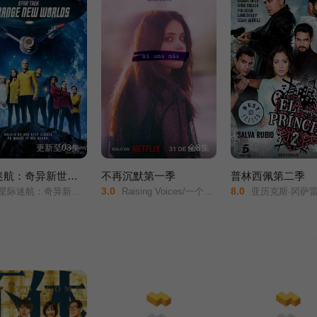
更新至03集
全8集
星际迷航：奇异新世界第四季
不再沉默第一季
普林西佩第二季
3.0
8.0
星际迷航：奇异新世界最终季/
Raising Voices/一个都不能多/
亚历克斯·冈萨雷斯/伊巴·阿布克/何塞·科罗纳多/鲁本·科尔达达/斯塔尼·科佩/波·杜拉/