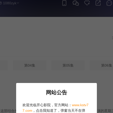
1080zyk
第04集
第05集
第06集
网站公告
欢迎光临开心影院，官方网站：
www.kstv7
7.com
，点击我知道了，弹窗当天不在弹
线。这部结合推理、超自然及悬疑元素的剧集讲述珍娜·奥尔特加饰演的星期