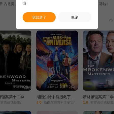
出！
斯·古兹曼、格温多兰·克里斯蒂、克里斯蒂娜·里奇。登登登登，哒哒！
我知道了
取消
更新至02集
更新至03集
镇谜案第十二季
斯图尔特未能拯救宇宙第一季
断林镇谜案第11季
8.0
1.0
罗肯伍德疑案/
斯图尔特救不了宇宙/生活大爆炸衍生剧/史都华未能拯救宇宙(台)/史釗域失救宇宙(港)/
布罗肯伍德疑案