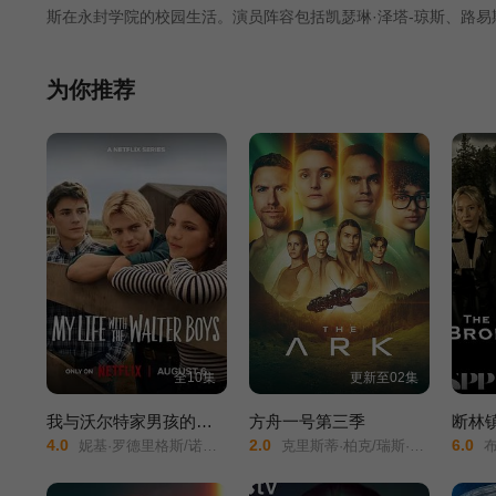
斯在永封学院的校园生活。演员阵容包括凯瑟琳·泽塔-琼斯、路易
为你推荐
全10集
更新至02集
我与沃尔特家男孩的生活第三季
方舟一号第三季
断林
4.0
2.0
6.0
妮基·罗德里格斯/诺亚·拉朗德/阿什比·金特里/艾萨克·阿雷兰尼斯/马克·布鲁卡斯/Sally Cacic/柯瑞·福格尔玛尼斯/Lennix James/艾琳·卡普拉克/约翰尼·林克/米娅·洛韦/杰克·曼利/保罗·麦克吉莱恩/Naveen Paddock/迈尔斯·佩雷斯/
克里斯蒂·柏克/瑞斯·里奇/理查德·弗利施曼/瑞安·亚当斯/帕夫莱·耶里尼奇/沙利妮·佩里斯/蒂安娜·乌普切娃/戴安娜·贝穆德斯/贾德兰·马尔科维奇/克里斯蒂娜·沃尔夫/塔玛拉·拉多瓦诺维奇/
布