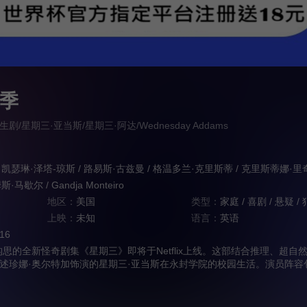
季
星期三·亚当斯/星期三·阿达/Wednesday Addams
凯瑟琳·泽塔-琼斯
/
路易斯·古兹曼
/
格温多兰·克里斯蒂
/
克里斯蒂娜·里
斯·马歇尔
/
Gandja Monteiro
地区：
美国
类型：
家庭
/
喜剧
/
悬疑
/
上映：
未知
语言：
英语
:16
的全新怪奇剧集《星期三》即将于Netflix上线。这部结合推理、超自
述珍娜·奥尔特加饰演的星期三·亚当斯在永封学院的校园生活。演员阵容
斯、路易斯·古兹曼、格温多兰·克里斯蒂、克里斯蒂娜·里奇。登登登登，哒