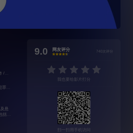
9.0
网友评分
740次评分
很差
较差
还行
推荐
力荐
奇
/
弗莱德·阿米森
/
瑞琪·琳德赫姆
/
杰米·麦克沙恩
/
亨特·杜汉
/
珀西·海
我也要给影片打分
犯罪
/
奇幻
/
欧美
然及悬
包括凯
哒！
扫一扫用手机访问