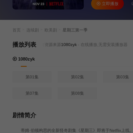
立即播放
首页
连续剧
欧美剧
星期三第一季
播放列表
当前资源来源
1080zyk
- 在线播放,无需安装播放器
1080zyk
第01集
第02集
第03集
第07集
第08集
剧情简介
蒂姆·伯顿构思的全新怪奇剧集《星期三》即将于Netflix上