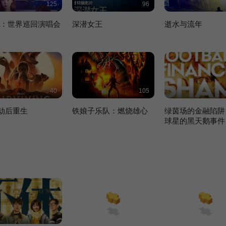
125
96
pa：世界巡回演唱会
深潜女王
逝水与流年
40
105
·劫后重生
铁娘子乐队：燃烧雄心
绿茵场的金融陷阱：
球星的黑天鹅事件