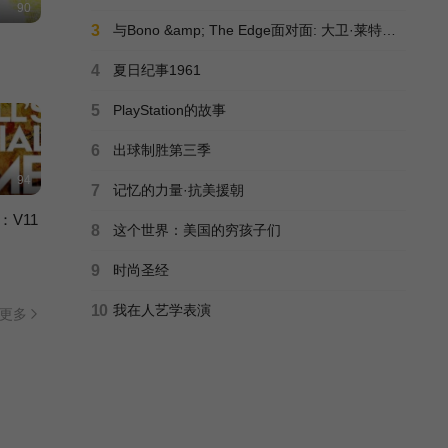
90
44
3
与Bono &amp; The Edge面对面: 大卫·莱特曼回归都柏林
4
夏日纪事1961
贩毒之地
100
5
PlayStation的故事
6
出球制胜第三季
94
7
记忆的力量·抗美援朝
V11
8
这个世界：美国的穷孩子们
9
时尚圣经
10
我在人艺学表演
更多