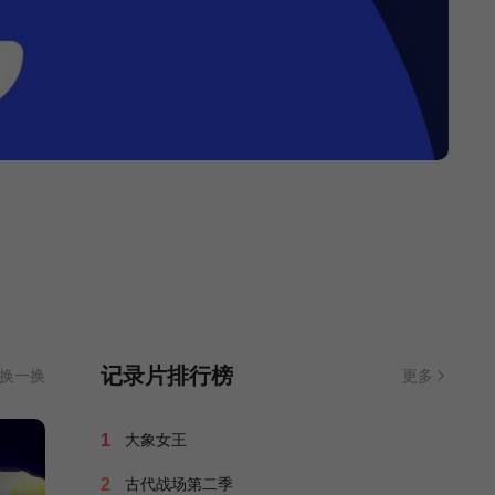
斯科塞斯先生
60
经典唱片系列：约翰·
列侬 — 塑胶小野乐
53
队
老广的味道第一季
45
受害者2023
HD中字
记录片排行榜
换一换
更多
铁西区第三部分：铁
路
135
1
大象女王
2
古代战场第二季
本·拉登的硬盘