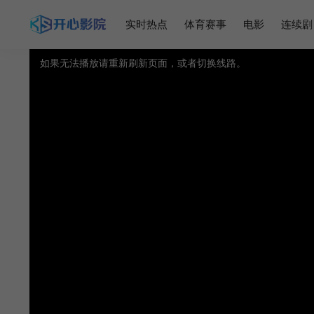
实时热点
体育赛事
电影
连续剧
如果无法播放请重新刷新页面，或者切换线路。
视频载入速度跟网速有关，请耐心等待几秒钟。
提醒：
不要轻易相信视频中的广告，谨防上当受骗!