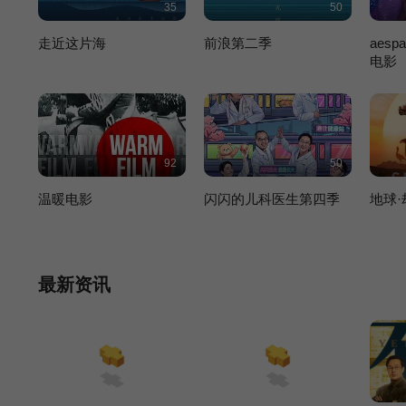
35
50
走近这片海
前浪第二季
aes
电影
92
50
温暖电影
闪闪的儿科医生第四季
地球
最新资讯