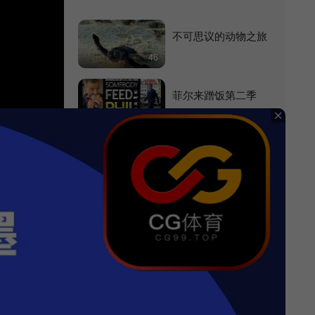
第11集
不可思议的动物之旅
46
菲尔来蹭饭第二季
60
恐怖片中的1000名女
性
96
SEVENTEEN: Our C
hapter
50
闹鬼的房子
69