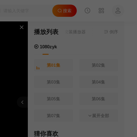
搜索
播放列表
来源
1080zyk
- 在线播放,无需安装播放器
倒序
1080zyk
第01集
第02集
第03集
第04集
第05集
第06集
刷新
上一集
下一集
第07集
第08集
展开全部
第09集
第10集
猜你喜欢