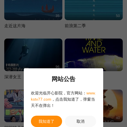
35
50
走近这片海
前浪第二季
96
90
深潜女王
逝水与流年
网站公告
欢迎光临开心影院，官方网站：
www.
kstv77.com
，点击我知道了，弹窗当
天不在弹出！
50
40
我知道了
取消