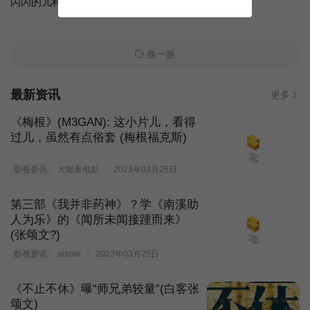
闪闪的儿科医生第四季
地球·劫后重生
换一换
最新资讯
更多
《梅根》(M3GAN): 这小片儿，看得
过儿，虽然有点俗套 (梅根福克斯)
影视资讯
大聪看电影
2023年03月25日
第三部《我并非药神》？学《南溪助
人为乐》的《闻所未闻接踵而来》
(张颂文?)
影视资讯
admin
2023年03月25日
《不止不休》曝“师兄弟较量”(白客张
颂文)