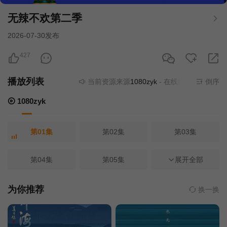
无辣不欢第二季
2026-07-30发布
427
播放列表
当前资源来源
1080zyk
- 在线播放,无需安装播
倒序
1080zyk
第01集
第02集
第03集
第04集
第05集
第06集
展开全部
第07集
第08集
第09集
为你推荐
换一换
第10集