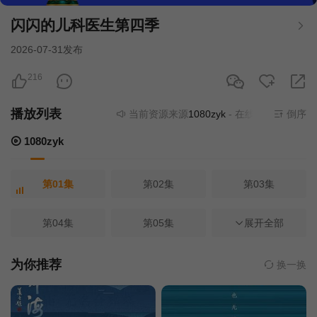
闪闪的儿科医生第四季
2026-07-31发布
216
播放列表
当前资源来源
1080zyk
- 在线播放,无需安装
倒序
1080zyk
第01集
第02集
第03集
第04集
第05集
第06集
展开全部
第07集
第08集
第09集
为你推荐
换一换
第10集