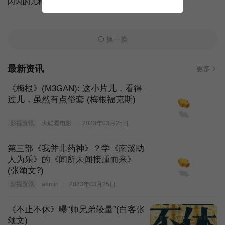
闪闪的儿科医生第四季
地球·劫后重生
换一换
最新资讯
更多
《梅根》(M3GAN): 这小片儿，看得
过儿，虽然有点俗套 (梅根福克斯)
影视资讯
大聪看电影
2023年03月25日
第三部《我并非药神》？学《南溪助
人为乐》的《闻所未闻接踵而来》
(张颂文?)
影视资讯
admin
2023年03月25日
《不止不休》曝“师兄弟较量”(白客张
颂文)