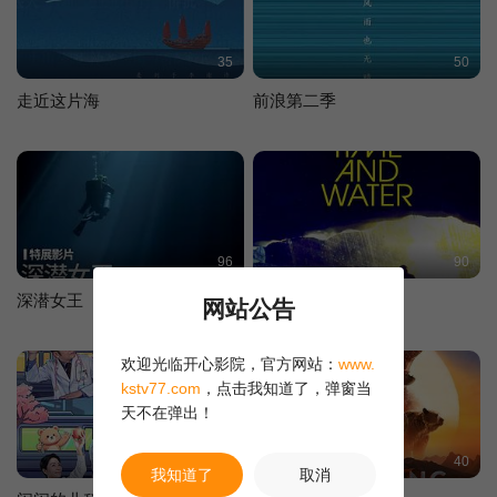
35
50
走近这片海
前浪第二季
96
90
深潜女王
逝水与流年
网站公告
欢迎光临开心影院，官方网站：
www.
kstv77.com
，点击我知道了，弹窗当
天不在弹出！
50
40
我知道了
取消