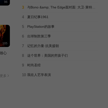
96
90
3
与Bono &amp; The Edge面对面: 大卫·莱特曼回归都柏林
4
夏日纪事1961
资本的故事第一季
8
5
PlayStation的故事
6
出球制胜第三季
105
7
记忆的力量·抗美援朝
雄心
8
这个世界：美国的穷孩子们
9
时尚圣经
10
我在人艺学表演
更多