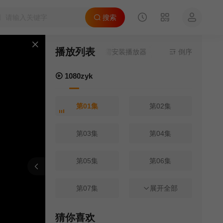
搜索
播放列表
源来源
1080zyk
- 在线播放,无需安装播放器
倒序
1080zyk
第01集
第02集
第03集
第04集
第05集
第06集
刷新
上一集
下一集
第07集
第08集
展开全部
第09集
第10集
猜你喜欢