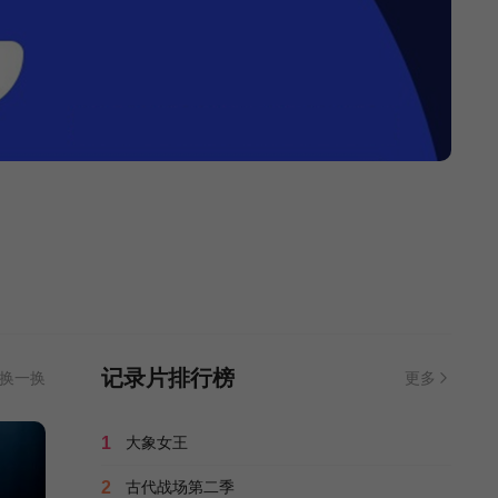
爱情的模样2011
89
为生存而战
HD中字
仙境谋杀案与好莱坞
秘史第一季
51
桑拿房的女性私语
89
记录片排行榜
换一换
更多
决战太原
86
1
大象女王
2
古代战场第二季
筑造美利坚的泰坦