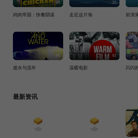
98
35
鸡肉帝国：快餐阴谋
走近这片海
前浪
90
92
逝水与流年
温暖电影
闪闪
最新资讯