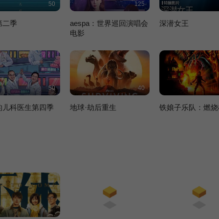
50
125
第二季
aespa：世界巡回演唱会
深潜女王
电影
50
40
的儿科医生第四季
地球·劫后重生
铁娘子乐队：燃烧