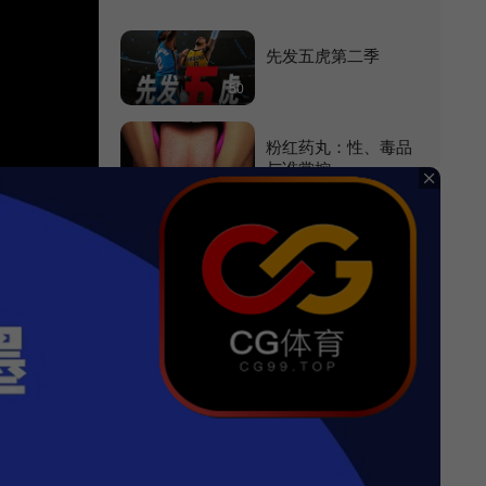
先发五虎第二季
50
粉红药丸：性、毒品
与谁掌控
90
纽约客：传奇杂志百
年史
98
回望勾吴
36
滚烫的人生
40