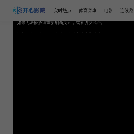
实时热点
体育赛事
电影
连续剧
视频载入速度跟网速有关，请耐心等待几秒钟。
提醒：
不要轻易相信视频中的广告，谨防上当受骗!
如果无法播放请重新刷新页面，或者切换线路。