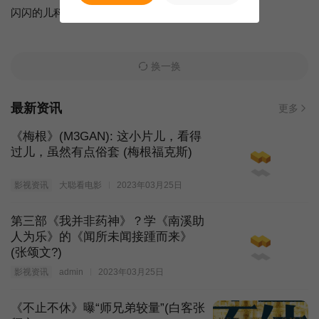
闪闪的儿科医生第四季
地球·劫后重生
换一换
最新资讯
更多
《梅根》(M3GAN): 这小片儿，看得
过儿，虽然有点俗套 (梅根福克斯)
影视资讯
大聪看电影
2023年03月25日
第三部《我并非药神》？学《南溪助
人为乐》的《闻所未闻接踵而来》
(张颂文?)
影视资讯
admin
2023年03月25日
《不止不休》曝“师兄弟较量”(白客张