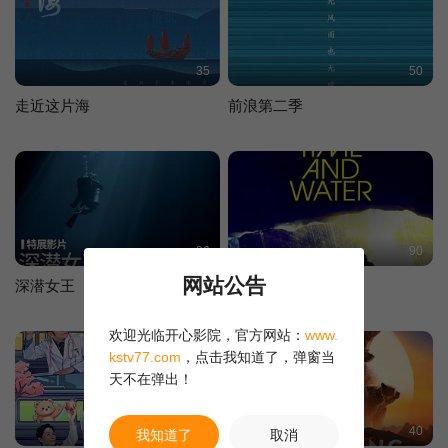
35
50
走近这片海
前浪第二季
96
90
网站公告
深潜女王
逝水与流年
欢迎光临开心影院，官方网站：
www.
kstv77.com
，点击我知道了，弹窗当
天不在弹出！
50
40
我知道了
取消