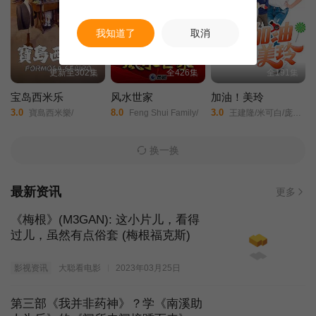
第37集
第38集
第39集
我知道了
取消
第40集
第41集
第42集
更新至302集
全426集
全191集
宝岛西米乐
风水世家
加油！美玲
第43集
第44集
第45集
3.0
8.0
3.0
寶島西米樂/
Feng Shui Family/
王建隆/米可白/庞庸之/林雨宣/朱蕾安/吴俊谚/
第46集
第47集
第48集
换一换
第49集
第50集
第51集
最新资讯
更多
《梅根》(M3GAN): 这小片儿，看得
第52集
第53集
第54集
过儿，虽然有点俗套 (梅根福克斯)
第55集
第56集
第57集
影视资讯
大聪看电影
2023年03月25日
第58集
第59集
第60集
第三部《我并非药神》？学《南溪助