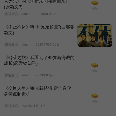
人为乐》的《闻所未闻接踵而来》
(张颂文?)
第61集
第62集
第63集
影视资讯
admin
2023年03月25日
第64集
第65集
第66集
《不止不休》曝“师兄弟较量”(白客张
颂文)
第67集
第68集
第69集
影视资讯
admin
2023年03月25日
第70集
第71集
第72集
《铃芽之旅》我看到了49岁新海诚的
成长(恋爱铃知乎)
第73集
第74集
第75集
影视资讯
admin
2023年03月25日
第76集
第77集
第78集
《交换人生》曝光新特辑 雷佳音化
身笑点制造机
第79集
第80集
第81集
影视资讯
2023年01月24日
第82集
第83集
第84集