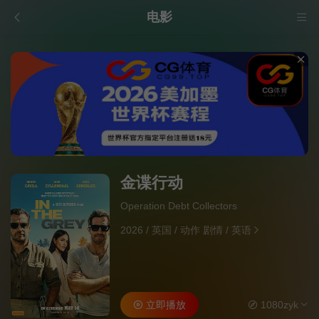
电影
金谍行动
Operation Debt Collectors
2026
/
英国
/
动作 剧情
/
英语
立即播放
1080zyk