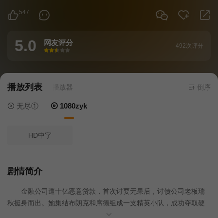
547
5.0
网友评分
492次评分
很差
较差
还行
推荐
力荐
播放列表
线播放,无需安装播放器
倒序
无尽①
1080zyk
HD中字
剧情简介
金融公司遭十亿恶意贷款，首次讨要无果后，讨债公司老板瑞
秋挺身而出。她集结布朗克和席德组成一支精英小队，成功夺取硬
盘数据，锁定债主曼尼的隐秘资产。随后，小队展开一连串精密操