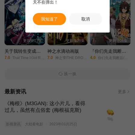
天不在弹出！
我知道了
取消
更新至17集
更新至18集
更新至06集
关于我转生变成史莱姆这档事第四季
神之水滴动画版
『你们先走我断后』，于是10年后我成为了传说
7.0
7.0
4.0
That Time I Got Reincarnated as a Slime Season 4/
神之雫/THE DROPS OF GOD/Kami no Shizuku/
你们先走我断后/说这边交给我你们先走以后十年过去成了传说。/I Became a Legend after My 10 Year-Long Last Stand/
换一换
最新资讯
更多
《梅根》(M3GAN): 这小片儿，看得
过儿，虽然有点俗套 (梅根福克斯)
影视资讯
大聪看电影
2023年03月25日