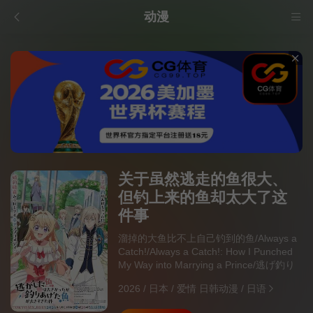
动漫
关于虽然逃走的鱼很大、
但钓上来的鱼却太大了这
件事
溜掉的大鱼比不上自己钓到的鱼/Always a
Catch!/Always a Catch!: How I Punched
My Way into Marrying a Prince/逃げ釣り
2026
/
日本
/
爱情 日韩动漫
/
日语