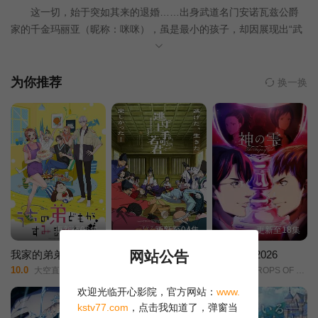
这一切，始于突如其来的退婚……出身武道名门安诺瓦兹公爵
第10集
第11集
第12集
家的千金玛丽亚（昵称：咪咪），虽是最小的孩子，却因展现出“武
术的才能”而被当作继承人来培养。然而随着弟弟的降生，这个职责
突然就卸下了……虽然父亲严令要找个优质金龟婿，可穆罗王国内
那些显赫的贵族公子早就名草有主了。走投无路之下，她投奔远房
为你推荐
换一换
亲戚艾达，前往邻国鲁比尼王国留学并积极相亲。谁知在皇家学院
的毕业派对上，素未谋面的雷纳托王子竟当众宣布解除婚约——这
桩婚事她压根就不知情！明明连婚约都还没订下，玛丽亚却惨遭悔
婚？！她的相亲之路将何去何从？武力派大小姐的爆笑恋爱喜剧正
式开演！！
更新至06集
更新至04集
更新至18集
网站公告
我家的弟弟们真是让您费心了
擅长逃跑的殿下第二季
神之水滴2026
10.0
1.0
3.0
大空直美/增田俊树/八代拓/小野贤章/寺泽百花/小野大辅/远藤绫/
少主溜得快/第二季/Nige Jouzu no Wakagimi Season 2/The Elusive Samurai Season 2/
THE DROPS OF GOD/Kami no Shizuku/
欢迎光临开心影院，官方网站：
www.
正片
kstv77.com
，点击我知道了，弹窗当