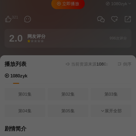
立即播放
1080zyk
321
2.0
网友评分
996次评分
很差
较差
还行
推荐
力荐
播放列表
当前资源来源
1080zyk
- 在线播放,
倒序
1080zyk
第01集
第02集
第03集
第04集
第05集
第06集
展开全部
第07集
第08集
第09集
剧情简介