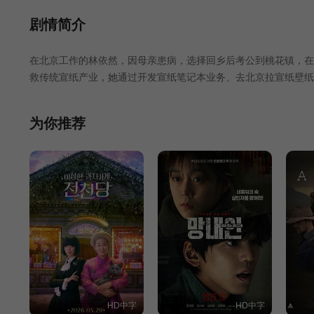
第25集
第26集
第27集
剧情简介
在北京工作的林依然，因母亲患病，选择回乡后考公到桃花镇，在
第31集
第32集
第33集
救传统宣纸产业，她通过开发宣纸笔记本业务、去北京拉宣纸壁纸
成了她对这方水土从陌生到了解、从责任再到热爱的成长历程。她
一样，一直在为宣纸产业摸索一条新的可持续发展之路。于是林依
为你推荐
HD中字
HD中字