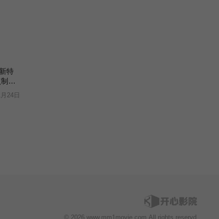
新特
点制造
1月24日
© 2026 www.mm1movie.com All rights reservd.