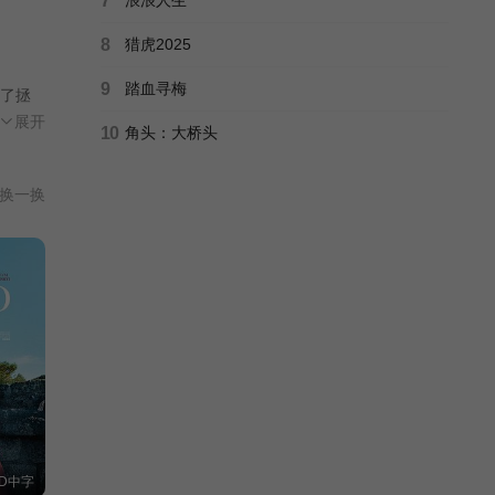
7
8
猎虎2025
9
踏血寻梅
了拯
也完
展开
10
角头：大桥头
和她
换一换
D中字