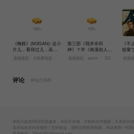
《梅根》(M3GAN): 这小
第三部《我并非药
《不
片儿，看得过儿，虽然
神》？学《南溪助人为
较量”
有点俗套 (梅根福克斯)
乐》的《闻所未闻接踵
大聪看电影
2023年03月25日
admin
2023年03月25日
影视资讯
影视资讯
影视
而来》(张颂文?)
评论
评论已关闭
本站只提供WEB页面服务，本站不存储、不制作任何视频，不承担任
若本站收录内容侵犯了您的权益，请附说明联系邮箱，本站将第一时间
联系邮箱：
24keji2022@gmail.com