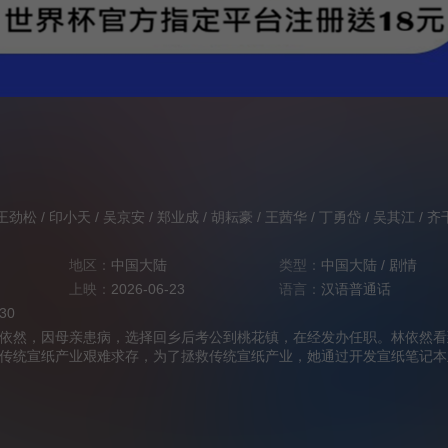
王劲松
/
印小天
/
吴京安
/
郑业成
/
胡耘豪
/
王茜华
/
丁勇岱
/
吴其江
/
齐
地区：
中国大陆
类型：
中国大陆
/
剧情
上映：
2026-06-23
语言：
汉语普通话
:30
依然，因母亲患病，选择回乡后考公到桃花镇，在经发办任职。林依然看
传统宣纸产业艰难求存，为了拯救传统宣纸产业，她通过开发宣纸笔记本
纸订单、操办文房四宝文化节等，努力帮助桃花镇宣纸产业走出经营困境
土从陌生到了解、从责任再到热爱的成长历程。她也逐渐发现，一直钻研
正业的宣纸匠人宣楌，其实和她一样，一直在为宣纸产业摸索一条新的可
依然携手宣楌在宣纸文创的大道上拼搏奋斗，终于迎来了成功。