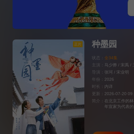
种墨园
正片
状态：
全34集
主演：
马少骅
/
宋禹
/
导演：
张珂
/
宋业明
年份：
2026
时长：
内详
更新：
2026-07-20 09
简介：
在北京工作的林
年宣家为代表的
去北京拉宣纸壁
成了她对这方水
创，看起来不务
展之路。于是林