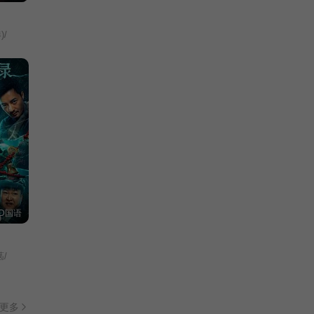
/
D国语
/
更多