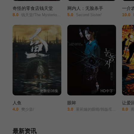
奇怪的零食店钱天堂
网内人：无脸杀手
一介
8.0
5.0
10.0
钱天堂/The Mysterious Candy Store/Strange Snack Shop Jeoncheondang/
Second Sister/
Le
更新至08集
HD中字
人鱼
眼眸
让爱
4.0
3.0
8.0
樊少皇/
茱莉娅的眼睛/韩版/Eyes/
周
最新资讯