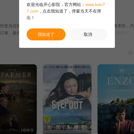
欢迎光临开心影院，官方网站：
www.kstv7
第28集
第29集
第30集
7.com
，点击我知道了，弹窗当天不在弹
出！
经发办任职。林依然看到以千年宣家为代表的传统宣纸产业艰难求存，为
第34集
订单、操办文房四宝文化节等，努力帮助桃花镇宣纸产业走出经营困境，
我知道了
取消
也逐渐发现，一直钻研宣纸文创，看起来不务正业的宣纸匠人宣楌，其实
然携手宣楌在宣纸文创的大道上拼搏奋斗，终于迎来了成功。
HD中字
HD中字
H