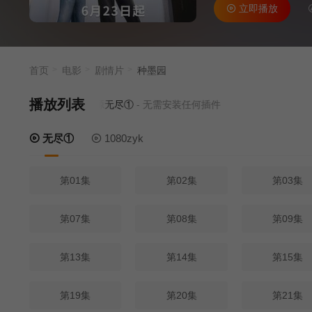
立即播放
首页
电影
剧情片
种墨园
播放列表
当前资源来源
无尽①
- 无需安装任何插件
无尽①
1080zyk
第01集
第02集
第03集
第07集
第08集
第09集
第13集
第14集
第15集
第19集
第20集
第21集