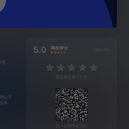
5.0
网友评分
788次评分
很差
较差
还行
推荐
力荐
千郡
/
张月
/
瑛子
/
熊睿玲
我也要给影片打分
到以千
业务、
，也完
宣纸文
持续发
扫一扫用手机访问