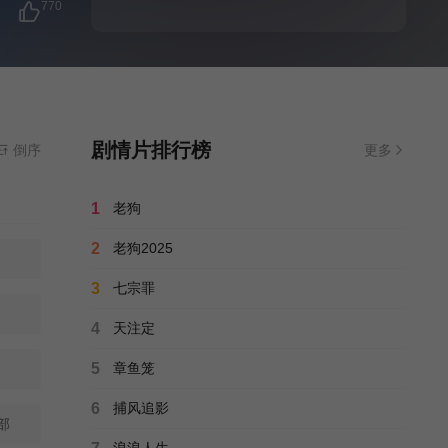
770
剧情片排行榜
倒序
更多
1
老狗
2
老狗2025
3
七宗罪
4
天注定
5
章鱼笼
6
捕风追影
部
浪浪人生