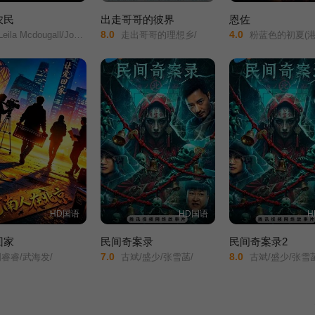
农民
出走哥哥的彼界
恩佐
8.0
4.0
ila Mcdougall/Joel Jackson/Robert Taylor/
走出哥哥的理想乡/
粉蓝色的初夏(港)
HD国语
HD国语
H
回家
民间奇案录
民间奇案录2
7.0
8.0
睿睿/武海发/
古斌/盛少/张雪菡/
古斌/盛少/张雪菡