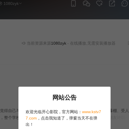
1080zyk
当前资源来源
1080zyk
- 在线播放,无需安装播放器
网站公告
得自己与周围格格不入。她的室友里香则截然不同：她人气爆棚、受人
欢迎光临开心影院，官方网站：
www.kstv7
，整个学校都陷入了震动，其中最受打击的莫过于她最亲密的朋友诗织—
7.com
，点击我知道了，弹窗当天不在弹
的日记后，开始感觉到里香的灵魂在自己面前显现，并且正慢慢渗入她的
出！