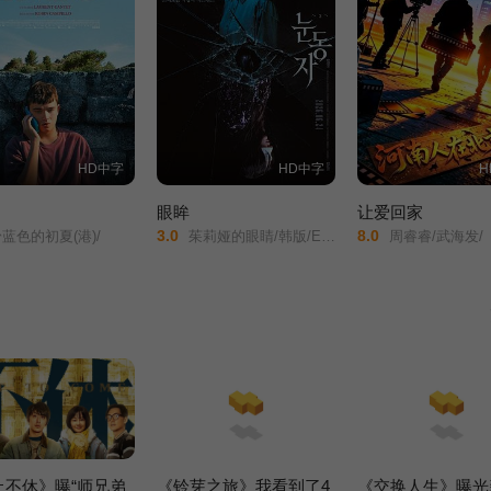
HD中字
HD中字
H
眼眸
让爱回家
3.0
8.0
蓝色的初夏(港)/
茱莉娅的眼睛/韩版/Eyes/
周睿睿/武海发/
止不休》曝“师兄弟
《铃芽之旅》我看到了4
《交换人生》曝光