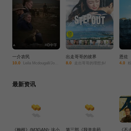
HD中字
HD中字
一介农民
出走哥哥的彼界
恩佐
10.0
8.0
4.0
Leila Mcdougall/Joel Jackson/Robert Taylor/
走出哥哥的理想乡/
粉
最新资讯
《梅根》(M3GAN): 这小
第三部《我并非药
《不