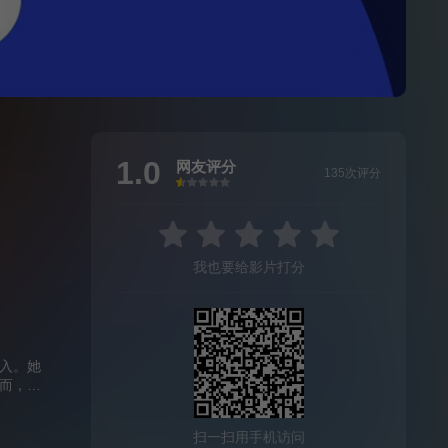
1.0
网友评分
135次评分
很差
较差
还行
推荐
力荐
我也要给影片打分
入。她
而，当
—诗织
香的灵
扫一扫用手机访问