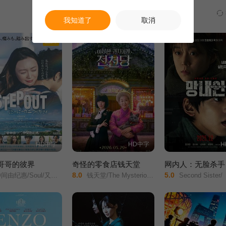
我知道了
取消
正片
HD中字
HD中字
H
 哥哥的彼界
奇怪的零食店钱天堂
网内人：无脸杀手
8.0
5.0
ul/又吉伶音/伊波れいり/松田流花/津波竜斗/内田树/盧礼欧/玉城敦子/城间やよい/津嘉山正种/寺辻健一郎/
钱天堂/The Mysterious Candy Store/Strange Snack Shop Jeoncheondang/
Second Sister/