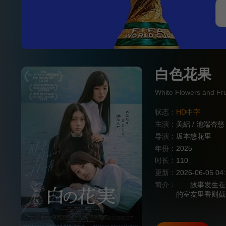
白色花果
White Flowers and F
状态：
HD中字
主演：
美絽
/
池端杏慈
导演：
坂本悠花里
年份：
2025
时长：
110
更新：
2026-06-05 04
简介：
故事发生在一
的室友里香则截
里香选择自杀后
始终难以接受这
魂在自己面前显