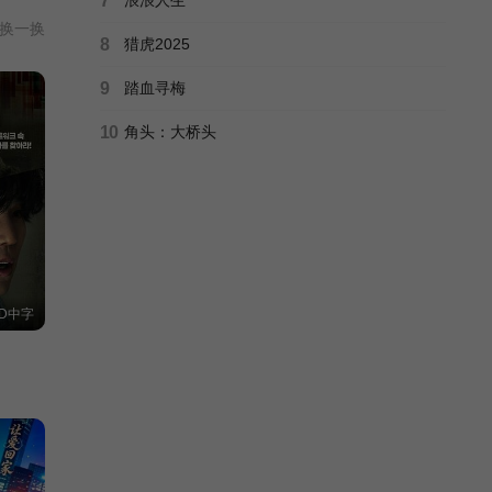
7
换一换
8
猎虎2025
9
踏血寻梅
10
角头：大桥头
D中字