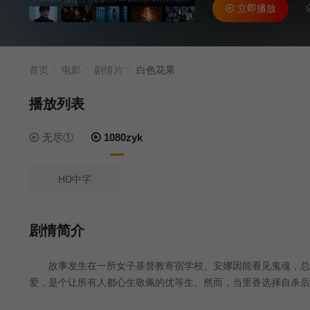
立即播放
首页
电影
剧情片
白色花果
播放列表
无尽①
1080zyk
HD中字
剧情简介
故事发生在一所女子基督教寄宿学校。安娜因能看见鬼魂，总觉
爱，是个让所有人都心生敬佩的优等生。然而，当里香选择自杀后
织始终难以接受这一失去，试图弄明白背后的缘由。安娜发现里香