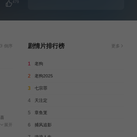
479
剧情片排行榜
倒序
更多
1
老狗
2
老狗2025
3
七宗罪
4
天注定
5
章鱼笼
喜
—诗
展开
6
捕风追影
身
浪浪人生