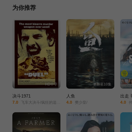
体……
为你推荐
HD中字
更新至10集
决斗1971
人鱼
出走
7.0
4.0
4.0
飞车大决斗/疯狂的追逐/追杀/飞车杀机/飞轮喋血/疯狂的决斗/
樊少皇/
仲间由纪惠/So