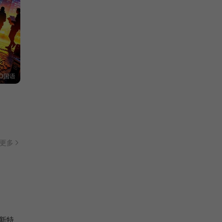
D国语
更多
新特