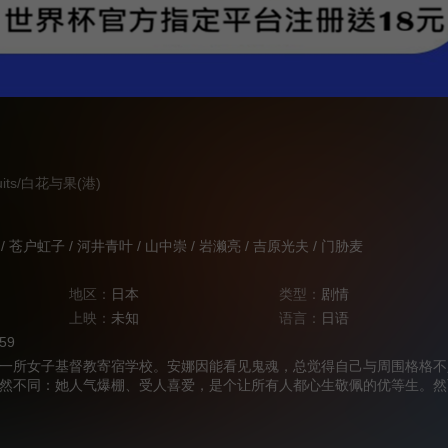
ruits‎/白花与果(港)
/
苍户虹子
/
河井青叶
/
山中崇
/
岩濑亮
/
吉原光夫
/
门胁麦
地区：
日本
类型：
剧情
上映：
未知
语言：
日语
:59
所女子基督教寄宿学校。安娜因能看见鬼魂，总觉得自己与周围格格不
然不同：她人气爆棚、受人喜爱，是个让所有人都心生敬佩的优等生。然
，整个学校都陷入了震动，其中最受打击的莫过于她最亲密的朋友诗织—
一失去，试图弄明白背后的缘由。安娜发现里香的日记后，开始感觉到里
现，并且正慢慢渗入她的身体……