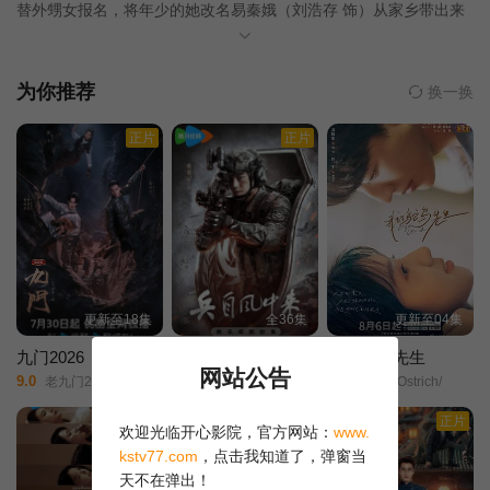
替外甥女报名，将年少的她改名易秦娥（刘浩存 饰）从家乡带出来
学唱秦腔。因胡三元造成的事故，易秦娥受到影响，学习秦腔之路
第13集
第14集
第15集
屡遭波折。但她凭借刻苦的劲头和自身的条件获得了老艺人的赏识
和热情帮扶。她的“破蒙戏”在乡村舞台上音惊四座，后改名忆秦娥被
为你推荐
换一换
调入省秦腔团。 她勤学苦练，在台上的演出屡获成功。历经波折，
第16集
第17集
第18集
正片
正片
她终于明白对秦腔艺术的传承才是她作为“主角”的真正意义，她将继
续培养新一代秦腔舞台上亮丽的主角。
第19集
第20集
第21集
第22集
第23集
第24集
第25集
第26集
第27集
更新至18集
全36集
更新至04集
第28集
第29集
第30集
九门2026
兵自风中来
我的鸵鸟先生
网站公告
9.0
7.0
4.0
老九门2/老九门贰/
欧豪/侯勇/李幼斌/蓝盈莹/周德华/丁勇岱/徐洪浩/刘奕君/关亚军/史兰芽/赵荀/夏侯镔/费鲤齐/张进/王春宇/杨舒/阮巨/陈启杰/赵长洲/陈方舟/谢心/傅程鹏/于景骁/吴岳阳/
My Mr. Ostrich/
第31集
第32集
第33集
正片
正片
正片
欢迎光临开心影院，官方网站：
www.
kstv77.com
，点击我知道了，弹窗当
第34集
第35集
第36集
天不在弹出！